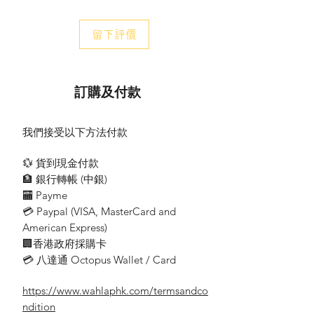
Ø 100 毫米
Ø 4 吋
留下評價
功率
Power
30w
訂購及付款
風量(立方米/小時)
Air Volume((m³/h)
我們接受以下方法付款
202(m³/h)
💱 貨到現金付款
風扇轉速(轉/每分鐘)
🏦 銀行轉帳 (​中銀)
Fan Speed(r/min)
🏧 Payme
1250
💳 Paypal (VISA​, MasterCard and
American Express)
🏢香港政府採購卡
PC-10—
💳 八達通 Octopus Wallet / Card
10"天花式抽氣扇
https://www.wahlaphk.com/termsandco
安裝孔
ndition