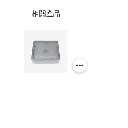
Installation Size
Ø295mmx295mm
相關產品
排氣管Ducting:
Ø 130 毫米
Ø 5 吋
功率
Power
45w
風量(立方米/小時)
Air Volume(m³/h)
20W LED 方形 吸頂燈 4000K 20W Square led
20W 方形 LED 4000K 吸
480(m³/h)
ceiling light
Square LED Ceiling Li
價格
HK$240.00
風扇轉速(轉/每分鐘)
Fan Speed(r/min)
480
新增至購物車