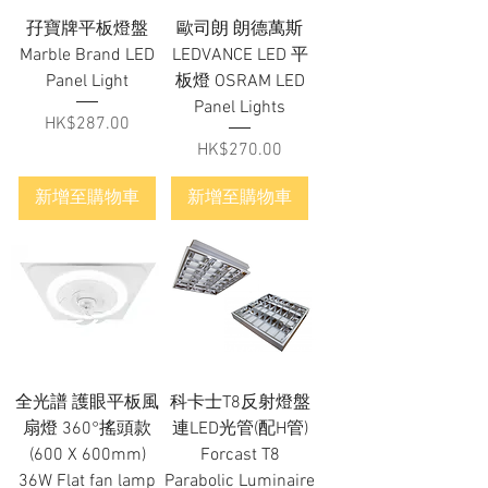
孖寶牌平板燈盤
歐司朗 朗德萬斯
Marble Brand LED
LEDVANCE LED 平
Panel Light
板燈 OSRAM LED
Panel Lights
價格
HK$287.00
價格
HK$270.00
新增至購物車
新增至購物車
全光譜 護眼平板風
科卡士T8反射燈盤
扇燈 360°搖頭款
連LED光管(配H管)
(600 X 600mm)
Forcast T8
36W Flat fan lamp
Parabolic Luminaire