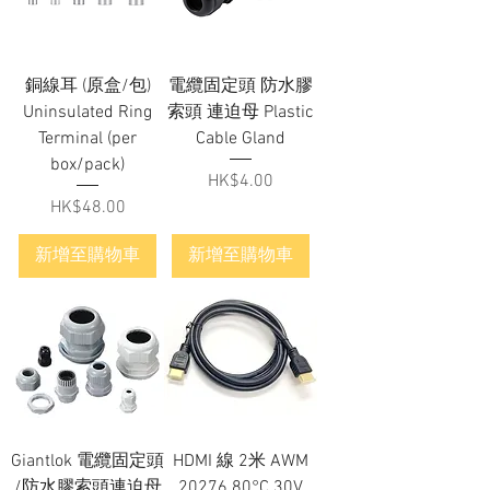
銅線耳 (原盒/包)
電纜固定頭 防水膠
Uninsulated Ring
索頭 連迫母 Plastic
Terminal (per
Cable Gland
box/pack)
價格
HK$4.00
價格
HK$48.00
新增至購物車
新增至購物車
Giantlok 電纜固定頭
HDMI 線 2米 AWM
/防水膠索頭連迫母
20276 80°C 30V