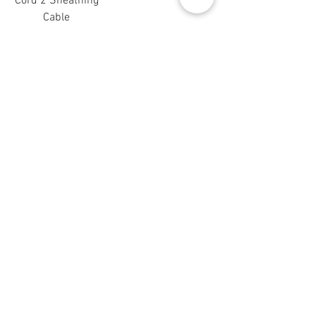
Cord 2 Sheathing
Cable
價格
HK$292.00
新增至購物車
Contact Us
Address:
Flat B, 23/F, Gee Chang Hong Centre,
65 Wong Chuk Hang Road, Hong Kong
​ Wong Chuk Hang Station Exit A
Tel:
(852) 2553 3711
Fax:
(852) 2690 1588