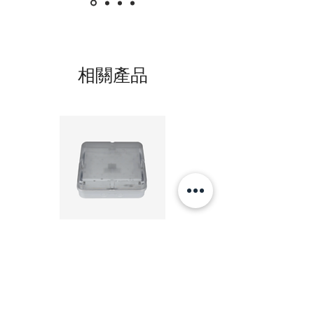
型號Model :
VL243EM
尺寸 Size(MM)
相關產品
2'x4'
公制(Metric) 595mm X 1195mm X 85mm
英制(Imperial Units) 605mm X 1025mm
X 85mm
(三管)-(12條13格)
20W LED 方形 吸頂燈 4000K 20W Square led
20W 方形 LED 4000K 吸
ceiling light
Square LED Ceiling Li
價格
HK$240.00