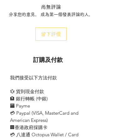
單端single-ended
尚無評論
雙端Double-ended
分享您的意見。 成為第一個發表評論的人。
雙端有回路-Double-ended circuit
型號Model :
留下評價
VL122EM
尺寸 Size(MM)
1'x2'
訂購及付款
公制(Metric) - 295mm X 595mm X 85mm
英制(Imperial Units) - 305mm X 605mm X
85mm
我們接受以下方法付款
(二管)-(6條7格)
💱 貨到現金付款
🏦 銀行轉帳 (​中銀)
🏧 Payme
型號Model :
💳 Paypal (VISA​, MasterCard and
American Express)
VL142EM
🏢香港政府採購卡
尺寸 Size(MM)
💳 八達通 Octopus Wallet / Card
1'x4'