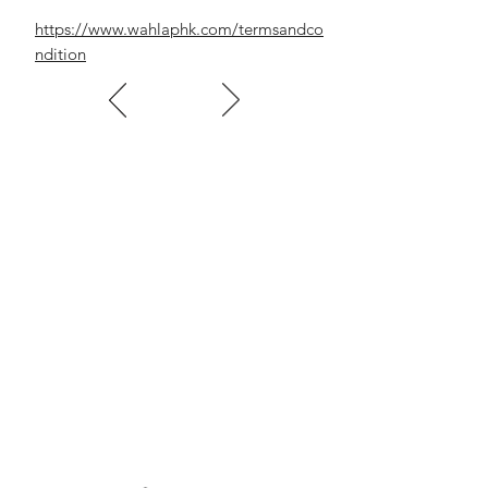
公制(Metric) 295mm X 1195mm X 85mm
https://www.wahlaphk.com/termsandco
英制(Imperial Units) 305mm X 1215mm X
ndition
85mm
(二管)-(12條13格)
型號Model :
VL223EM
尺寸 Size(MM)
2'x2'
公制(Metric) 595mm X 595mm X 85mm
英制(Imperial Units) 305mm X 305mm X
85mm
(三管)-(6條7格)