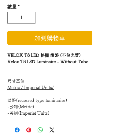
數量
*
加到購物車
VELOX T8 LED 格栅 燈盤 (不包光管)
Velox T8 LED Luminaire - Without Tube
尺寸單位
Metric / Imperial Units/
暗盤(recessed type luminaries)
-公制(Metric)
-英制(Imperial Units)
明盤(surface mounted luminaires)