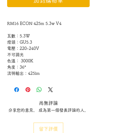
加到購物車
RM16 ECON 425m 5.3w V4
瓦數：
5.3W
燈頭：
GU5.3
電壓：
220-240V
不可調光
色溫：
3000K
角度：
36
°
流明輸出：
425lm
Wattage : 5.3W
尚無評論
Lamp Base : GU5.3
分享您的意見。 成為第一個發表評論的人。
Voltage : 220-240V
Dimmable :NO
Colour Temperature : 3000K
留下評價
Beam Angle: 36°