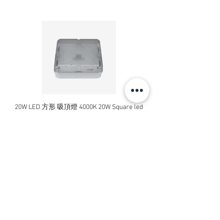
20W LED 方形 吸頂燈 4000K 20W Square led
20W 方形 LED 4000K 吸
ceiling light
Square LED Ceiling Li
價格
HK$240.00
新增至購物車