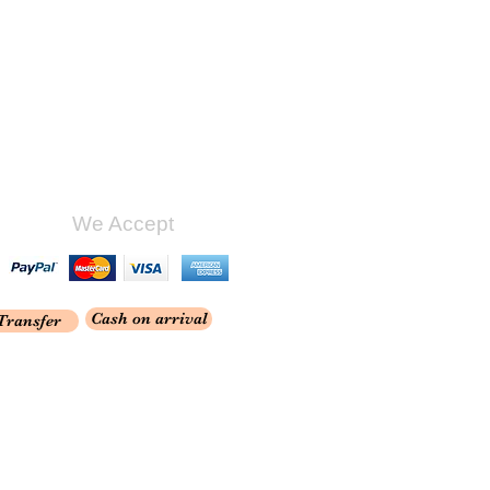
We Accept
Cash on arrival
Transfer