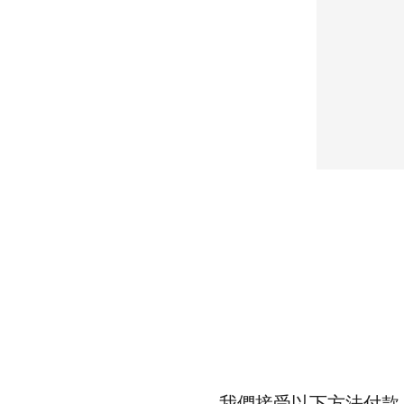
放電時間：2小時
充電時間：24小時
功率（充電）：3w
工作溫度：0°C-55°C
lamp source: LED
Surface Brightness :100cd/m2
Color Temperaturm:4000K/6500K
Low power consumpyion
c/w light guide panel
Battery Type : Ni-Cd
Main Voltage/frequence :AC220-
Disharge Duration : 2 hours
Chargin time : 24 hour
Power(charing) : 3w
我們接受以下方法付款