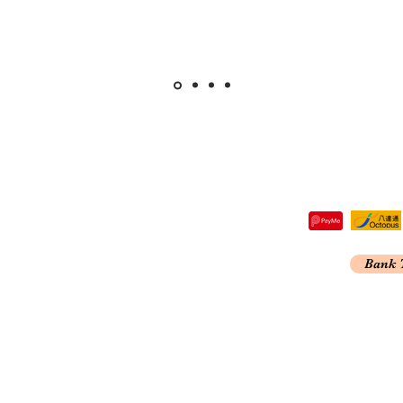
re,
Bank 
Kong
A