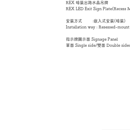
REX 暗裝出路水晶吊牌
REX LED Exit Sign Plate(Recess 
安裝方式 :嵌入式安裝(暗裝)
Installation way : Resessed-mount
指示牌圖示面 Signage Panel
單面 Single side/雙面 Double side
*請註明牌上所需圖案或字樣
型號 尺寸(箱) 尺
Model Size(Box only) Size
RX-340-RP 340x70x60mm 
RX-450-RP 450x70x60mm 
型號 尺寸(前板)
Model Front plate
RX-340-RP 410x100mm