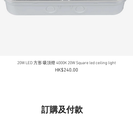
20W LED 方形 吸頂燈 4000K 20W Square led ceiling light
快速瀏覽
價格
HK$240.00
240 / 50-60-Hz
訂購及付款