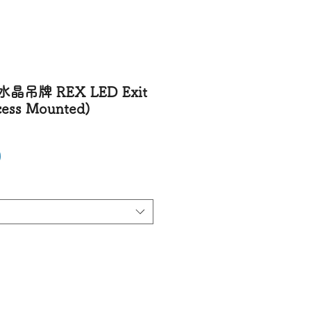
晶吊牌 REX LED Exit
cess Mounted)
價格
0