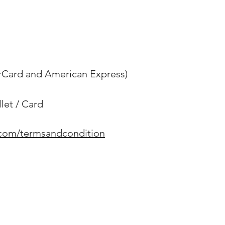
erCard and American Express)
et / Card
.com/termsandcondition