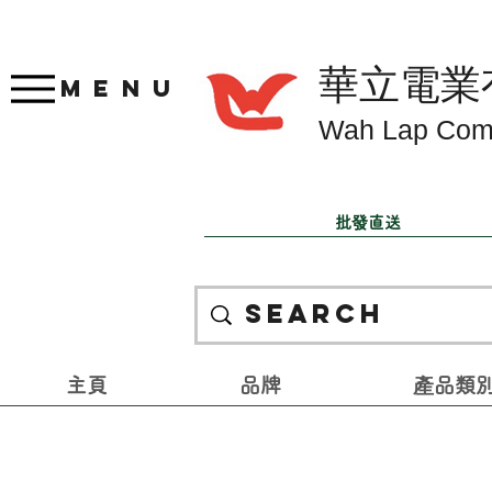
華立電業
Menu
Wah Lap Com
批發直送
主頁
品牌
產品類