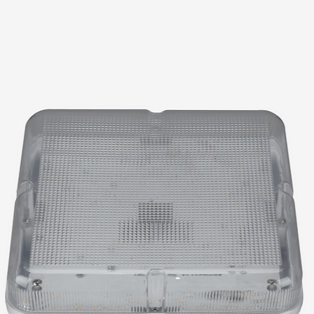
和容量
apacity
nt
-Hz