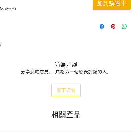
加到購物車
Mounted)
d
尚無評論
分享您的意見。 成為第一個發表評論的人。
寸(牌)
(Box with light)
留下評價
320x140x8mm
418x145x8mm
相關產品