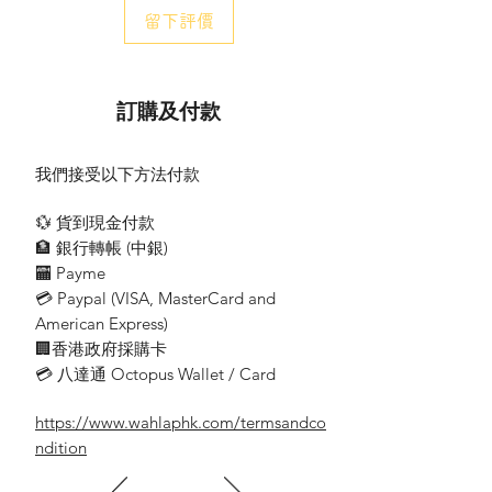
顏色
留下評價
材質 白色/塑膠
適用於 家庭、辦公室與書房, 客廳與臥室
訂購及付款
耗電量
節能標章 Built in LED
產品尺寸與重量
我們接受以下方法付款
高度 434 mm
長度 381 mm
💱 貨到現金付款
寬度 313 mm
🏦 銀行轉帳 (​中銀)
客戶服務
🏧 Payme
💳 Paypal (VISA​, MasterCard and
技術規格
American Express)
流明 450 lm
色溫 4000K
🏢香港政府採購卡
LED 是
💳 八達通 Octopus Wallet / Card
功率 10 W
https://www.wahlaphk.com/termsandco
Design and appearance
ndition
color
Material white/plastic