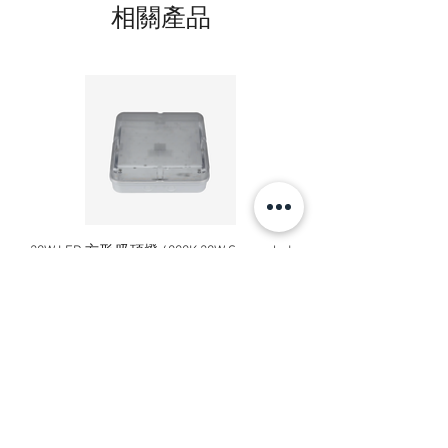
相關產品
20W LED 方形 吸頂燈 4000K 20W Square led
20W 方形 LED 4000K 吸
ceiling light
Square LED Ceiling Li
價格
HK$240.00
新增至購物車