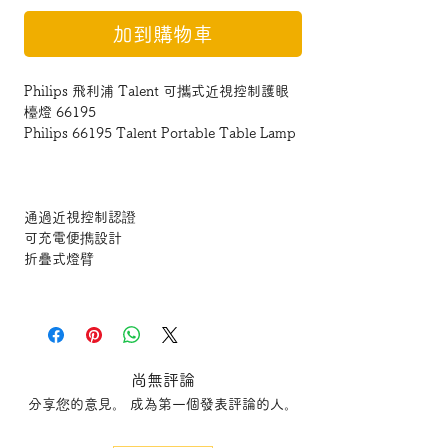
加到購物車
Philips 飛利浦 Talent 可攜式近視控制護眼
檯燈 66195
Philips 66195 Talent Portable Table Lamp
通過近視控制認證
可充電便擕設計
折疊式燈臂
夾式底座 需另外加購
Passed myopia control certification
Rechargeable and portable design
尚無評論
Folding lamp arm
分享您的意見。 成為第一個發表評論的人。
Additional purchase of lamp clip