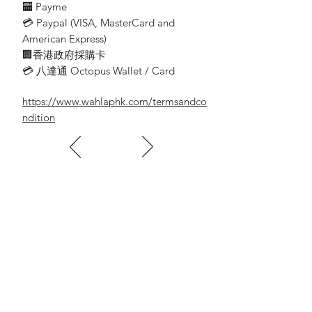
🏧 Payme
Watts:8W
💳 Paypal (VISA​, MasterCard and
Brightness 440lm / 415lm
American Express)
Color temperature 2700K / 6500K
Lighting head E14
🏢香港政府採購卡
Power 220V - 240V
💳 八達通 Octopus Wallet / Card
Profile rod
can replace the traditional lamp biliary
https://www.wahlaphk.com/termsandco
number:40 W
ndition
瓦數 11W
亮度 610lm / 600lm
色溫 2700K / 6500K
燈頭 E14
電源 220V - 240V
可代替傳統燈膽瓦數:40 W
Wattage:11W
Brightness 610lm / 600lm
Color temperature 2700K / 6500K
Lamp holder E14