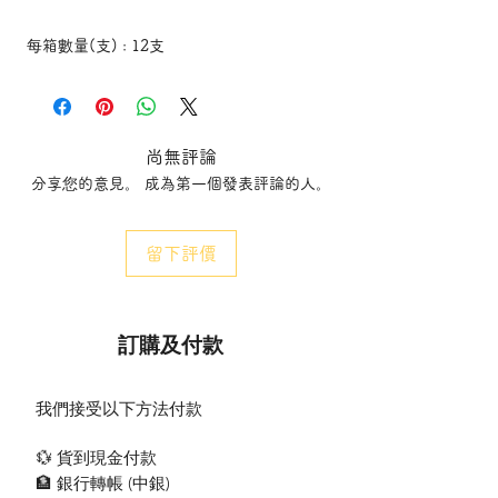
每箱數量(支) : 12支
Quantity per box (pieces): 12 pcs
凡買原箱購買(12支) 可獲九折
Get 1 box for 10% off ( 12 pieces/CTN)
尚無評論
分享您的意見。 成為第一個發表評論的人。
每箱數量(支) : 12支
Quantity per box (pieces): 12 pcs
留下評價
瓦數:8W
訂購及付款
亮度 440lm / 415lm
色溫 2700K / 6500K
燈頭 E14
我們接受以下方法付款
電源 220V - 240V
外形 棒狀
💱 貨到現金付款
可代替傳統燈膽瓦數:40 W
🏦 銀行轉帳 (​中銀)