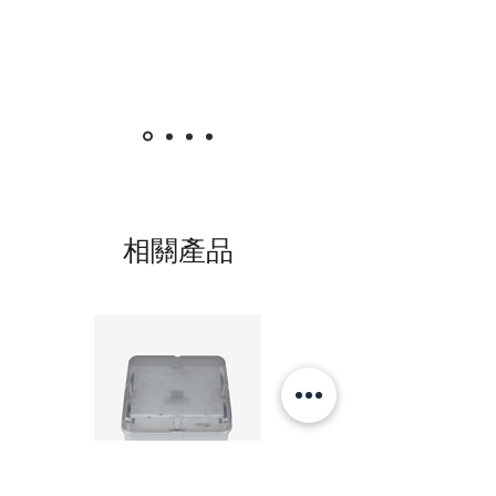
Power 220V - 240V
Can replace traditional bulb wattage:40 W
2700K-黃光 Warm white
6500K-白光 Cool Daylight
相關產品