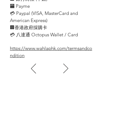
🏧 Payme
💳 Paypal (VISA​, MasterCard and
American Express)
🏢香港政府採購卡
💳 八達通 Octopus Wallet / Card
https://www.wahlaphk.com/termsandco
ndition