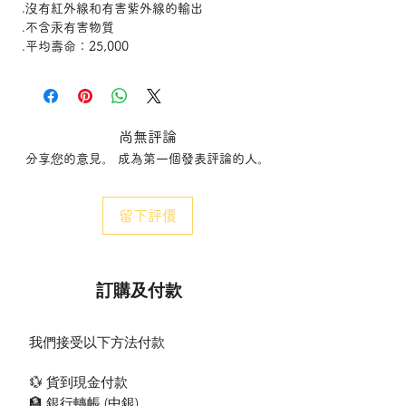
.沒有紅外線和有害紫外線的輸出
.不含汞有害物質
.平均壽命：25,000
.provide atmospheric lighting replacing
traditional incandescent/halogen lamps
.extremely energy saving with low power
尚無評論
consumption
分享您的意見。 成為第一個發表評論的人。
.good colour rendition
.low thermal output with no IR and harmful
UV
留下評價
.no mercury and hazardous substances
.Average life time : 25,000 - the average of
the lives of 50% lamps failure under
standard conditions
訂購及付款
我們接受以下方法付款
💱 貨到現金付款
🏦 銀行轉帳 (​中銀)