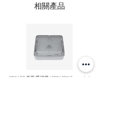
相關產品
20W LED 方形 吸頂燈 4000K 20W Square led
20W 方形 LED 4000K 吸
ceiling light
Square LED Ceiling Li
價格
HK$240.00
新增至購物車