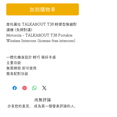
加到購物車
摩托羅拉 TALKABOUT T38 輕便型無線對
講機 (免牌對講)
Motorola - TALKABOUT T38 Portable
Wireless Intercom (license-free intercom)
一體化機身設計 輕巧 極好手感
主要功能
無需牌照 即可使用
簡易配對功能
24小時使用時間
20個可使用頻道及121私人編碼
IP54 防水設計（防生活式塵埃及潑水）
使用範圍可達40KM
尚無評論
山上使用最高40KM
分享您的意見。 成為第一個發表評論的人。
海上使用最高8KM
室內使用最高150M