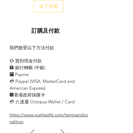
留下評價
尺寸 ： 21.2 x 135 x 47mm
重量 約108克
*基於標準的5/5/90 工作週期使用率
訂購及付款
**所引用的通訊範圍是在最佳條件以無視綫遮
擋計算.實際範圍會因地形和條件而異.
您的實際範圍會受到不同因素的限制， 包括
我們接受以下方法付款
但不限於地形、天氣條件、電磁干擾和阻礙
物
💱 貨到現金付款
🏦 銀行轉帳 (​中銀)
每個 價格 HKD 480
🏧 Payme
💳 Paypal (VISA​, MasterCard and
American Express)
🏢香港政府採購卡
Motorola Solutions TALKABOUT T38 輕
💳 八達通 Octopus Wallet / Card
便型對講機一體化機身設計 〡 輕巧、極好手
感-簡易配對功能
https://www.wahlaphk.com/termsandco
-24小時使用時間
ndition
-20個可用頻道及121私人編碼
-IP54防水設計覆蓋範圍廣：