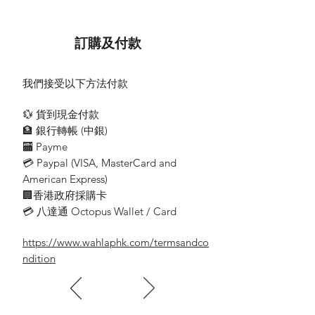
有電池供電設備
電池平台 18V電池平台
訂購及付款
壓力 (bar) max. 24
壓力範圍 中壓
水流量 (l/h) max. 200
我們接受以下方法付款
電池類型 鋰電池
電壓 (V) 18
💱 貨到現金付款
容量 (Ah) 2.5
🏦 銀行轉帳 (​中銀)
每次電池充電的運行時間 (min) 14 (2,5
🏧 Payme
Ah)
💳 Paypal (VISA​, MasterCard and
電池充電器電源 (V/Hz) 100 - 240 / 50 -
American Express)
60
淨重 (不含配件) (kg) 1.3
🏢香港政府採購卡
包括包裝的重量 (kg) 2.6
💳 八達通 Octopus Wallet / Card
尺寸(長x寬x高) (mm) 302 x 89 x 265
變體, 包括電池和充電器
https://www.wahlaphk.com/termsandco
電池, 18 V / 2.5 Ah Battery Power電池（1
ndition
個）
充電器, 18 V電池電源標準充電器（1個）
綜合式細網水過濾器
花園專用管線連接頭A3/4"