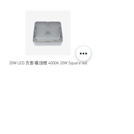
Variant, Battery and charger included
Battery, 18 V / 2.5 Ah Battery Power
battery (1 pc.)
Battery charger, 18 V Battery Power
standard charger (1 pc.)
Integrated water filter
Adapter for A3/4" garden hose connector
QC dirt blaster handheld
The MJ 24 Handheld Multi Jet spray lance
with different nozzles.
20W LED 方形 吸頂燈 4000K 20W Square led
20W 方形 LED 4000K 吸
ceiling light
Square LED Ceiling Li
價格
HK$240.00
新增至購物車