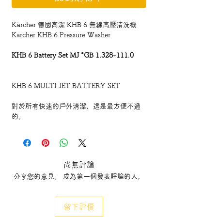
Kärcher 德國高潔 KHB 6 無線高壓清洗機
Karcher KHB 6 Pressure Washer
KHB 6 Battery Set MJ *GB 1.328-111.0
KHB 6 MULTI JET BATTERY SET
對於所有快速的戶外清潔，這是最方便不過
的。
無線設計，無需插電，這款輕巧便攜的清洗
機給您在清洗上完全的自由。
The set for the effective intermediate
cleaning of garden furniture, toys and
尚無評論
more: The KHB 6 Battery lightweight,
分享您的意見。 成為第一個發表評論的人。
handheld battery powered medium-
pressure washer incl.
18 V exchangeable battery and battery
留下評價
charger.