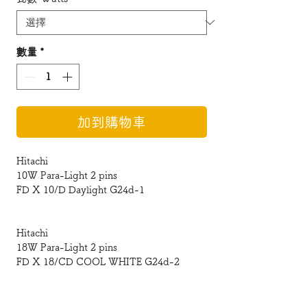
數量
*
加到購物車
Hitachi
10W Para-Light 2 pins
FD X 10/D Daylight G24d-1
Hitachi
18W Para-Light 2 pins
FD X 18/CD COOL WHITE G24d-2