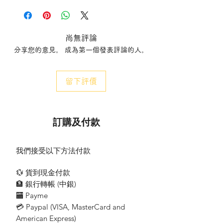
*清貨特惠貨品無保養及維修
*Defective Items: Maintenance and repairs
尚無評論
not provided
分享您的意見。 成為第一個發表評論的人。
*清貨特惠商品均不設退款，退貨及更換
*Defective Items: cannot be returned,
refunded or exchanged
留下評價
訂購及付款
我們接受以下方法付款
💱 貨到現金付款
🏦 銀行轉帳 (​中銀)
🏧 Payme
💳 Paypal (VISA​, MasterCard and
American Express)