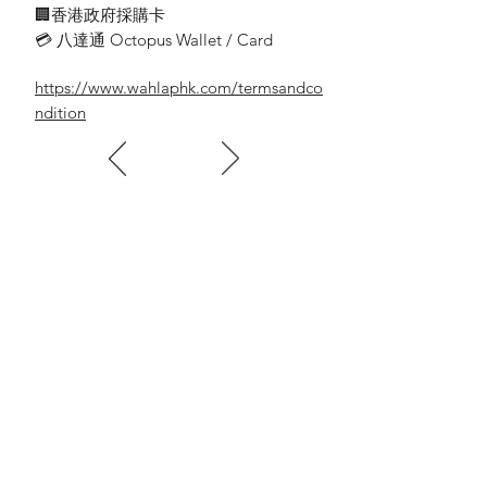
🏢香港政府採購卡
💳 八達通 Octopus Wallet / Card
https://www.wahlaphk.com/termsandco
ndition