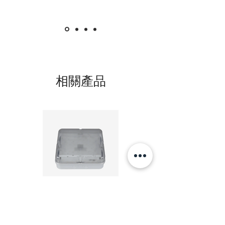
相關產品
20W LED 方形 吸頂燈 4000K 20W Square led
20W 方形 LED 4000K 吸
ceiling light
Square LED Ceiling Li
價格
HK$240.00