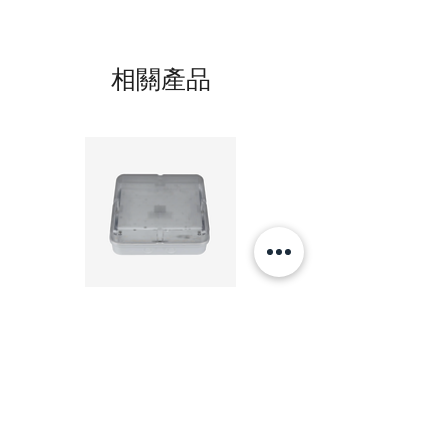
相關產品
20W LED 方形 吸頂燈 4000K 20W Square led
20W 方形 LED 4000K 吸
ceiling light
Square LED Ceiling Li
價格
HK$240.00
新增至購物車