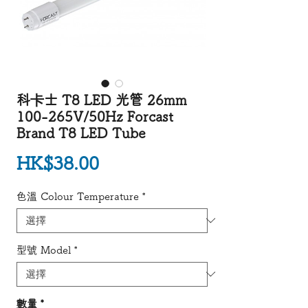
科卡士 T8 LED 光管 26mm
100-265V/50Hz Forcast
Brand T8 LED Tube
價格
HK$38.00
色溫 Colour Temperature
*
型號 Model
*
數量
*