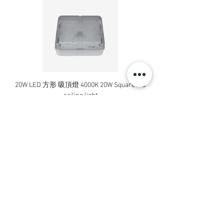
20W LED 方形 吸頂燈 4000K 20W Square led
20W 方形 LED 4000K 吸
ceiling light
Square LED Ceiling Li
價格
HK$240.00
新增至購物車