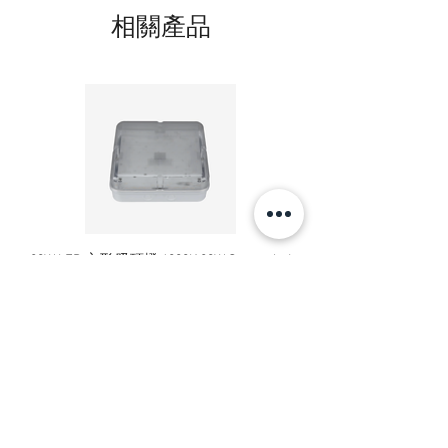
相關產品
20W LED 方形 吸頂燈 4000K 20W Square led
20W 方形 LED 4000K 吸
ceiling light
Square LED Ceiling Li
價格
HK$240.00
新增至購物車