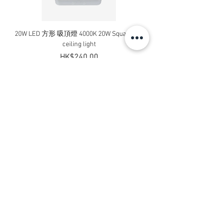
20W LED 方形 吸頂燈 4000K 20W Square led
20W 方形 LED 4000K 吸
ceiling light
Square LED Ceiling Li
價格
HK$240.00
新增至購物車
Contact Us
Address:
Flat B, 23/F, Gee Chang Hong Centre,
65 Wong Chuk Hang Road, Hong Kong