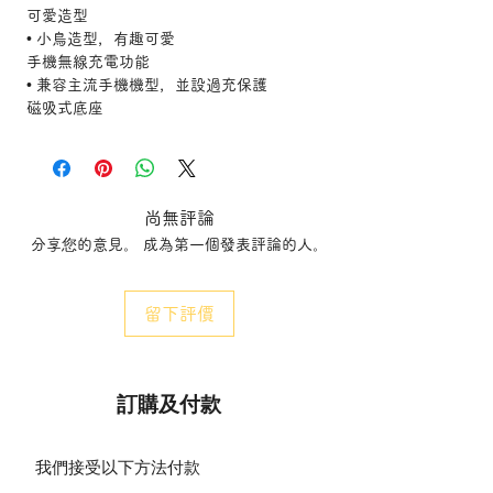
可愛造型
• 小鳥造型，有趣可愛
手機無線充電功能
• 兼容主流手機機型，並設過充保護
磁吸式底座
• 可以吸在鐵質表面使用，靈活放置
規格 :
設計與外型
• 顏色: 白色
尚無評論
• 材質: 合成纖維 (絕缘材料)
分享您的意見。 成為第一個發表評論的人。
耗電量
• 節能標章 (EEL): Built in LED
產品尺寸與重量
留下評價
• 高度: 2.5 cm
• 長度: 18.2 cm
• 淨重: 0.190 kg
• 寬度: 18.2 cm
訂購及付款
技術規格
• 使用壽命達: 15,000 h
• 燈具總流明輸出: 50 lm
我們接受以下方法付款
• 光色: 2700