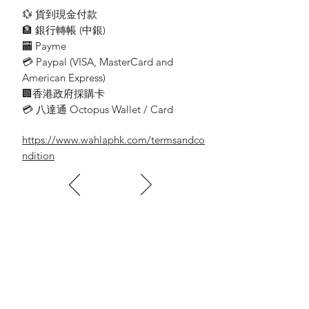
• 主電源: 5 V
💱 貨到現金付款
• 可調式燈具: 是
🏦 銀行轉帳 (​中銀)
• LED: 是
🏧 Payme
• 內建 LED: 是
💳 Paypal (VISA​, MasterCard and
• 隨附光源能源等級: 內建 LED
American Express)
• 燈泡數量: 1
• 隨附燈泡瓦數: 1 W
🏢香港政府採購卡
• 替換燈泡最高瓦數: 1 W
💳 八達通 Octopus Wallet / Card
• IP 防護等級: IP20, 防止 12.5 公釐以上物體
進入, 不防水
https://www.wahlaphk.com/termsandco
• 防護等級: III - 安全超低電壓
ndition
• 光源可替換: 無
包裝尺寸與重量
• EAN/UPC - 產品: 6922341935770
• 淨重: 0.190 kg
• 總重: 0.337 kg
• 高度: 227.000 mm
• 長度: 87.000 mm
• 寬度: 108.000 mm