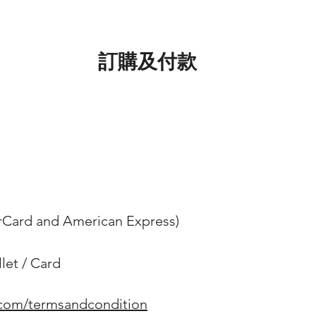
訂購及付款
erCard and American Express)
et / Card
.com/termsandcondition