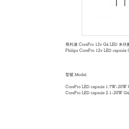
飛利浦 CorePro 12v G4 LED 米
Philips CorePro 12v LED capsule 
型號 Model
CorePro LED capsule 1.7W-20
CorePro LED capsule 2.1-20W G