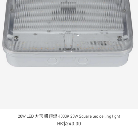
20W LED 方形 吸頂燈 4000K 20W Square led ceiling light
快速瀏覽
價格
HK$240.00