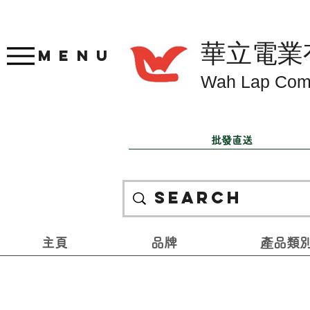
華立電業
Menu
Wah Lap Com
批發直送
主頁
品牌
產品類