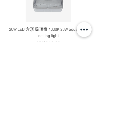
20W LED 方形 吸頂燈 4000K 20W Square led
20W 方形 LED 4000K 吸
ceiling light
Square LED Ceiling Li
價格
HK$240.00
新增至購物車
Contact Us
Address:
Flat B, 23/F, Gee Chang Hong Centre,