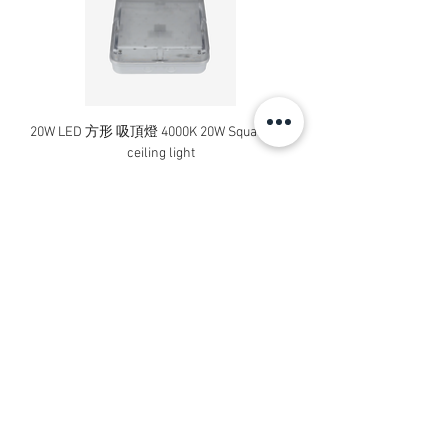
SN-2268-3M
13A X 6位 帶燈制 拖板/排蘇(3米電線)
6 X 13A Extension Socket Outlet
with Neon & Switch(3 meter cable)
20W LED 方形 吸頂燈 4000K 20W Square led
20W 方形 LED 4000K 吸
ceiling light
Square LED Ceiling Li
價格
HK$240.00
SN-2288-3M
13A X 8位 帶燈制 拖板/排蘇(3米電線)
新增至購物車
8 X 13A Extension Socket Outlet
with Neon & Switch(3 meter cable)
Contact Us