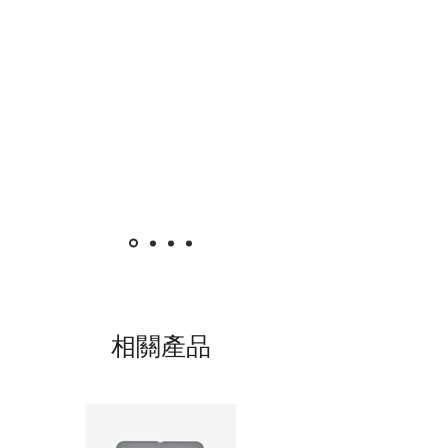
13A X 3位 帶燈制 拖板/排蘇(3米電線)
3 X 13A Extension Socket Outlet
with Neon & Switch(3 meter cable)
SN-2248-3M
13A X 4位 帶燈制 拖板/排蘇(3米電線)
4 X 13A Extension Socket Outlet
with Neon & Switch(3 meter cable)
SN-2258-3M
13A X 5位 帶燈制 拖板/排蘇(3米電線)
相關產品
5 X 13A Extension Socket Outlet
with Neon & Switch(3 meter cable)