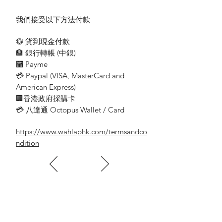
Neon Indicator
Safety Shutter
我們接受以下方法付款
Independent Switch
💱 貨到現金付款
🏦 銀行轉帳 (​中銀)
詩朗牌 彩色細掣 獨立開關 有指示燈 13A 3
🏧 Payme
米電線 拖板/排蘇
💳 Paypal (VISA​, MasterCard and
Silon Extension Socket Outlet with Neon &
American Express)
Switch (3 meter cable)
🏢香港政府採購卡
💳 八達通 Octopus Wallet / Card
SN-2228-3M
https://www.wahlaphk.com/termsandco
13A 2位 帶燈制 拖板/排蘇(3米電線)
ndition
2 X 13A Extension Socket Outlet
with Neon & Switch(3 meter cable)
SN-2238-3M