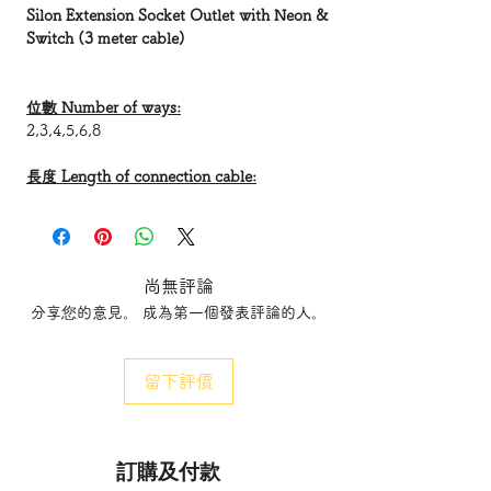
Silon Extension Socket Outlet with Neon &
Switch (3 meter cable)
位數 Number of ways:
2,3,4,5,6,8
長度 Length of connection cable:
3M
符合香港及英國標準之13A蘇頭
尚無評論
Equipped with a 13A plug (Hong Kong
分享您的意見。 成為第一個發表評論的人。
and UK standard)
符合機電工程署安全規格
留下評價
電源顯示燈
安全保護門
獨立開關
訂購及付款
Safety standard complied