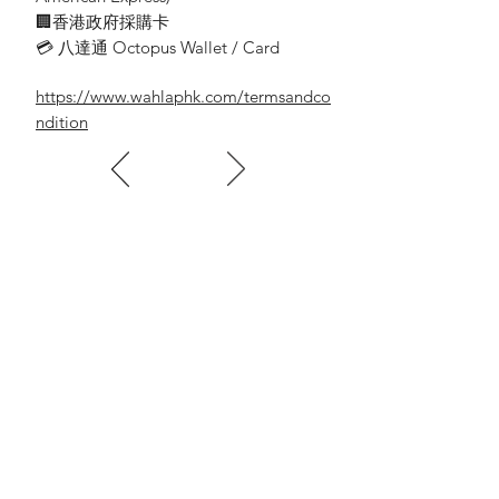
🏢香港政府採購卡
💳 八達通 Octopus Wallet / Card
https://www.wahlaphk.com/termsandco
ndition