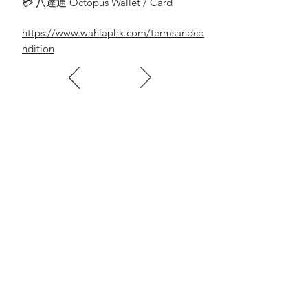
💳 八達通 Octopus Wallet / Card
https://www.wahlaphk.com/termsandco
ndition