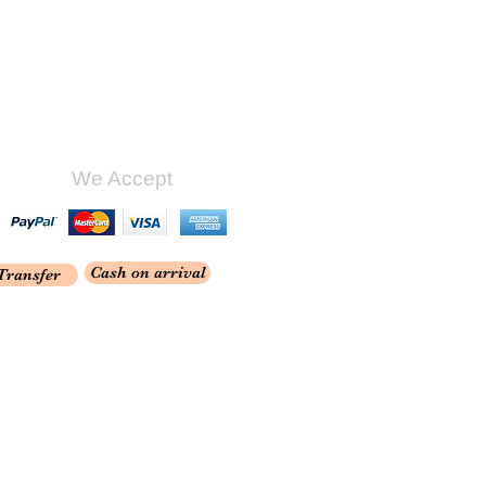
We Accept
Cash on arrival
Transfer