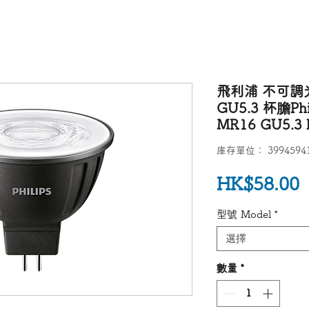
飛利浦 不可調光L
GU5.3 杯膽Phil
MR16 GU5.3 
庫存單位： 39945941
HK$58.00
型號 Model
*
選擇
數量
*