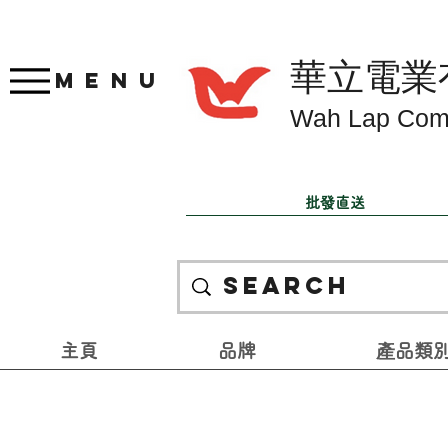
華立電業
Menu
Wah Lap Com
批發直送
主頁
品牌
產品類