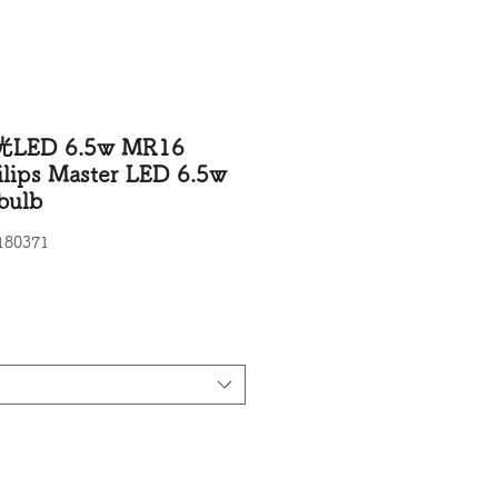
ED 6.5w MR16
ips Master LED 6.5w
bulb
80371
價格