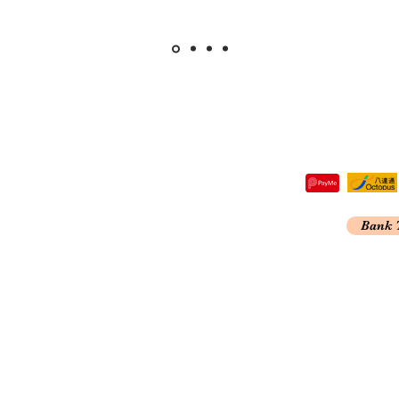
re,
Bank 
Kong
A