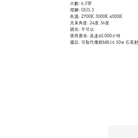
火數: 6.5W
燈腳: GU5.3
色溫: 2700K 3000K 4000K
光束角度: 24度 36度
調光: 不可以
使用壽命: 高達40,000小時
備註: 可取代傳統MR16 50w 石英