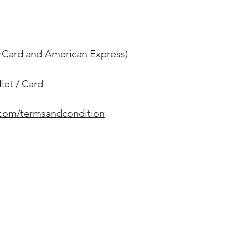
erCard and American Express)
et / Card
.com/termsandcondition