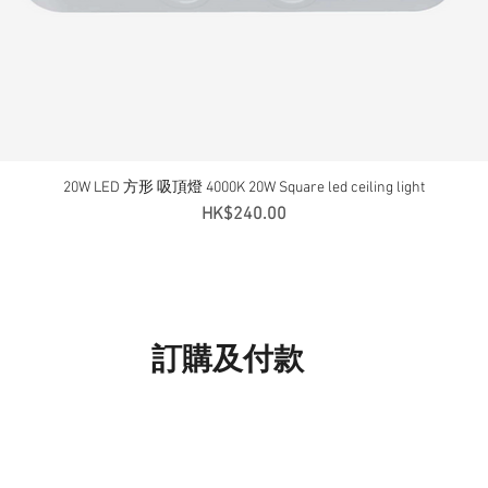
20W LED 方形 吸頂燈 4000K 20W Square led ceiling light
快速瀏覽
價格
HK$240.00
訂購及付款