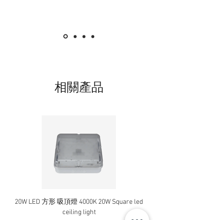
相關產品
20W LED 方形 吸頂燈 4000K 20W Square led
20W 方形 LED 4000K 吸
ceiling light
Square LED Ceiling Li