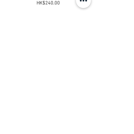
價格
HK$240.00
新增至購物車
Contact Us
Address:
Flat B, 23/F, Gee Chang Hong Centre,
65 Wong Chuk Hang Road, Hong Kong
​ Wong Chuk Hang Station Exit A
Tel:
(852) 2553 3711
Fax:
(852) 2690 1588