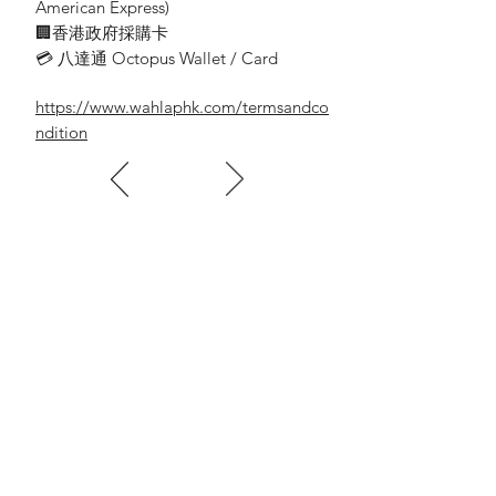
American Express)
🏢香港政府採購卡
💳 八達通 Octopus Wallet / Card
https://www.wahlaphk.com/termsandco
ndition