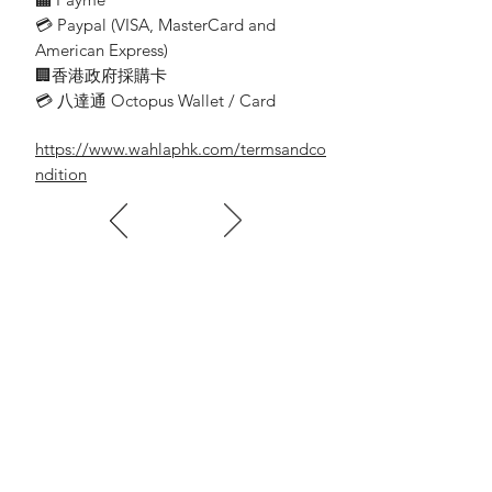
💳 Paypal (VISA​, MasterCard and
American Express)
🏢香港政府採購卡
💳 八達通 Octopus Wallet / Card
https://www.wahlaphk.com/termsandco
ndition