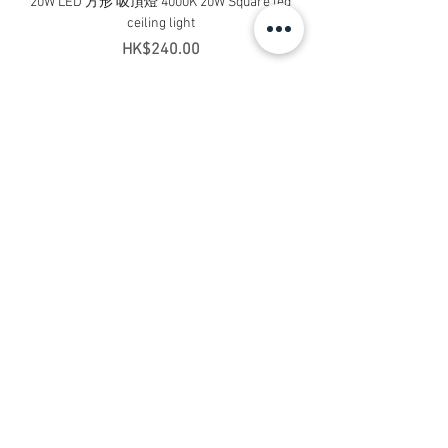
20W LED 方形 吸頂燈 4000K 20W Square led
20W 方形 LED 4000K 吸
ceiling light
Square LED Ceiling Li
價格
HK$240.00
新增至購物車
Contact Us
Address:
Flat B, 23/F, Gee Chang Hong Centre,
65 Wong Chuk Hang Road, Hong Kong
​ Wong Chuk Hang Station Exit A