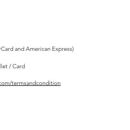
erCard and American Express)
et / Card
.com/termsandcondition