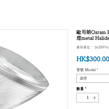
歐司朗Osram H
燈metal Halid
庫存單位： 56289741
HK$300.0
型號 Model
*
選擇
數量
*