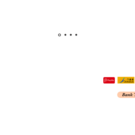
re,
Bank 
Kong
A