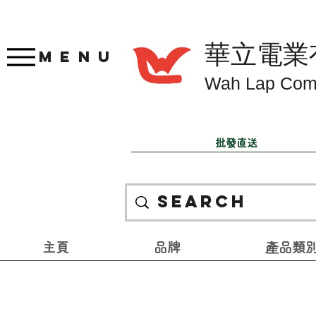
華立電業
Menu
Wah Lap Com
批發直送
主頁
品牌
產品類