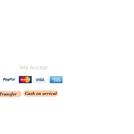
We Accept
Cash on arrival
Transfer