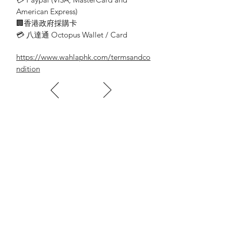
American Express)
🏢香港政府採購卡
💳 八達通 Octopus Wallet / Card
https://www.wahlaphk.com/termsandco
ndition