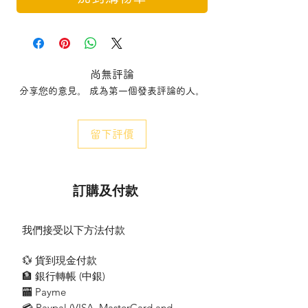
尚無評論
分享您的意見。 成為第一個發表評論的人。
留下評價
訂購及付款
我們接受以下方法付款
💱 貨到現金付款
🏦 銀行轉帳 (​中銀)
🏧 Payme
💳 Paypal (VISA​, MasterCard and