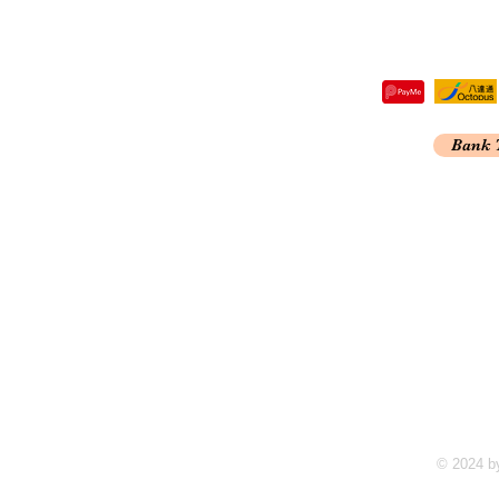
re,
Bank 
Kong
A
© 2024 b