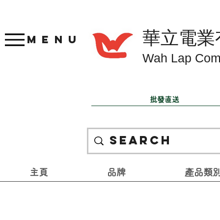
華立電業
Menu
Wah Lap Com
批發直送
主頁
品牌
產品類