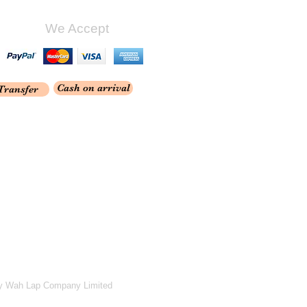
We Accept
Cash on arrival
Transfer
y Wah Lap Company Limited
Webmaster Login