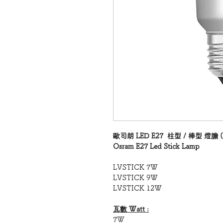
歐司朗 LED E27 柱型 / 棒型 燈膽 
Osram E27 Led Stick Lamp
LVSTICK 7W
LVSTICK 9W
LVSTICK 12W
瓦數 Watt :
7W