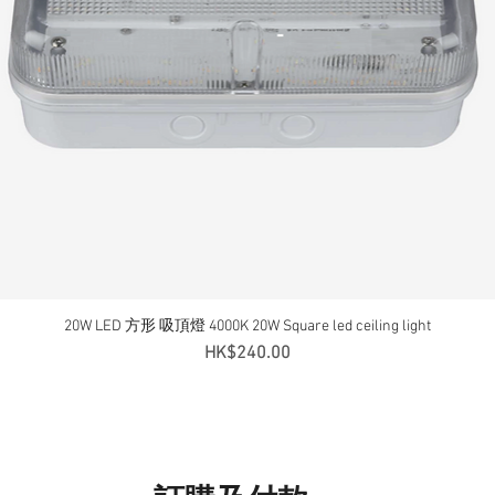
20W LED 方形 吸頂燈 4000K 20W Square led ceiling light
快速瀏覽
價格
HK$240.00