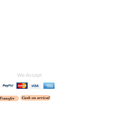
We Accept
Cash on arrival
Transfer