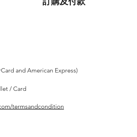
訂購及付款
erCard and American Express)
et / Card
.com/termsandcondition