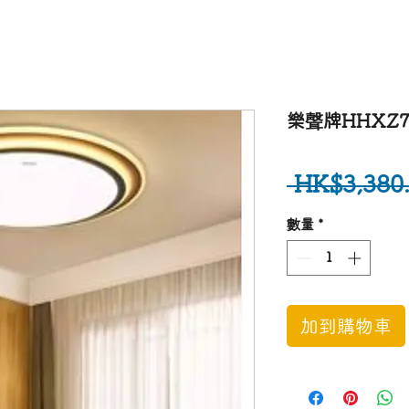
樂聲牌HHXZ75
 HK$3,380.
數量
*
加到購物車