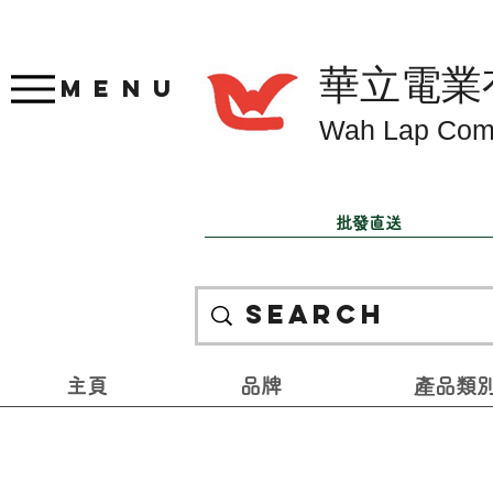
華立電業
Menu
Wah Lap Com
批發直送
主頁
品牌
產品類