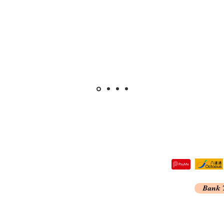
re,
Bank 
Kong
A