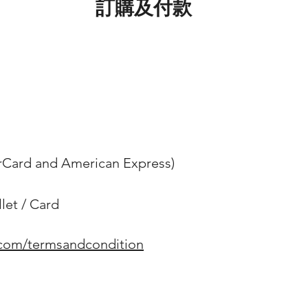
訂購及付款
erCard and American Express)
et / Card
.com/termsandcondition