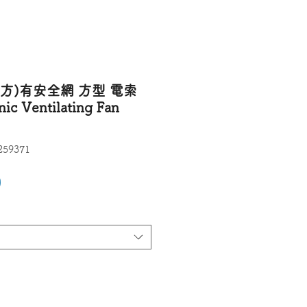
方)有安全網 方型 電索
c Ventilating Fan
)
59371
價格
0