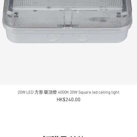
20W LED 方形 吸頂燈 4000K 20W Square led ceiling light
快速瀏覽
價格
HK$240.00