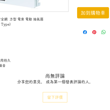
加到購物車
有安全網 方型 電索 電動 抽氣扇
e Type)
耐用持久
噪音
尚無評論
分享您的意見。 成為第一個發表評論的人。
留下評價
t prolong the product durability
volume and low noise level