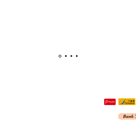
re,
Bank 
Kong
A