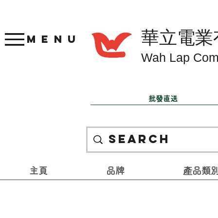
華立電業
Menu
Wah Lap Com
批發直送
主頁
品牌
產品類