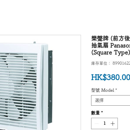
樂聲牌 (前方後
抽氣扇 Panasoni
(Square Type
庫存單位： 89901622
HK$380.0
型號 Model
*
選擇
數量
*