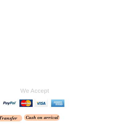
We Accept
Cash on arrival
Transfer