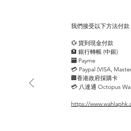
Installation Size
300mmX300mm
面罩尺寸 Size
我們接受以下方法付款
356mmX352mm
💱 貨到現金付款
🏦 銀行轉帳 (​中銀)
🏧 Payme
💳 Paypal (VISA​, Mast
🏢香港政府採購卡
💳 八達通 Octopus Wall
https://www.wahlaphk