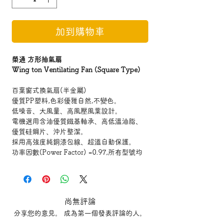
加到購物車
榮通 方形抽氣扇
Wing ton Ventilating Fan (Square Type)
百葉窗式換氣扇(半金屬)
優質PP塑料,色彩優雅自然,不變色。
低噪音、大風量、高風壓風葉設計。
電機選用含油優質鐵基軸承、高低溫油脂、
優質硅鋼片、沖片整潔。
採用高強度純銅漆包線、超溫自動保護。
功率因數(Power Factor) =0.97,所有型號均
按 IEC60335之標準生產及檢測
型號 Model:
DWS15A - 150mm-6吋
尚無評論
DWS20A - 200mm-8吋
分享您的意見。 成為第一個發表評論的人。
DWS25A - 250mm-10吋