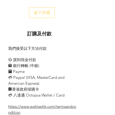
DWS30A - 300mm-12吋
留下評價
訂購及付款
型號 Model:
DWS15A
我們接受以下方法付款
扇葉尺寸 Blade Size:
6吋(inches) / 150毫米(mm)
💱 貨到現金付款
🏦 銀行轉帳 (​中銀)
功率 Power:
🏧 Payme
30W 瓦特(Watts)
💳 Paypal (VISA​, MasterCard and
American Express)
電壓 Voltage:
220 伏特 (Volts )
🏢香港政府採購卡
💳 八達通 Octopus Wallet / Card
頻率Frequency:
50 赫茲(Hertz)
https://www.wahlaphk.com/termsandco
ndition