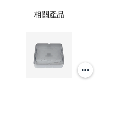
功率 Power:
相關產品
35W 瓦特(Watts)
電壓 Voltage:
220 伏特 (Volts )
頻率Frequency:
50 赫茲(Hertz)
風量 Air Volume:
8 立方米/分鐘 (m3/min)
20W LED 方形 吸頂燈 4000K 20W Square led
20W 方形 LED 4000K 吸
噪音水平 Noise Level:
ceiling light
Square LED Ceiling Li
45 分貝 Decibel (dB(A))
價格
HK$240.00
安裝孔直徑 Diameter of Installation Hole:
245 x 245 毫米(mm)
新增至購物車
外包尺寸 Packaging dimensions (mm):
640 x 315 x 328