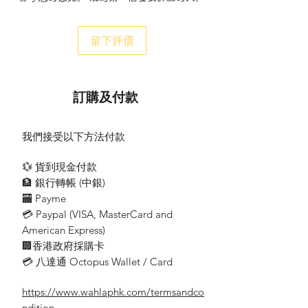
用。
風扇摇擺角度特大，角度可自行調整。
留下評價
配備 堅固掛牆支架。易于安裝。
安全標準按IEC60335-2-80之標凖進行測
試，已領有歐盟之安全認證。
風量和噪音測試按 AMCA 230-15及AMCA
訂購及付款
300-15 檢測.
我們接受以下方法付款
💱 貨到現金付款
型號 MODEL（香港規格）
🏦 銀行轉帳 (​中銀)
FW51XA
🏧 Payme
💳 Paypal (VISA​, MasterCard and
扇葉直徑 DIAMETER(mm)
American Express)
20"/510
🏢香港政府採購卡
檔位SPEED
💳 八達通 Octopus Wallet / Card
1檔—1Low
2檔—2Medium
https://www.wahlaphk.com/termsandco
3檔—3High
ndition