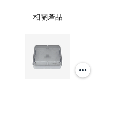
風量 AIRFLOW(m3/h)
相關產品
1檔—1Low
5600
2檔—2Medium
6200
3檔—3High
6800
噪音NOISE LEVEL dB（A
）
20W LED 方形 吸頂燈 4000K 20W Square led
20W 方形 LED 4000K 吸
1檔—1Low
ceiling light
Square LED Ceiling Li
54
價格
HK$240.00
2檔—2Medium
58
新增至購物車
3檔—3High
65