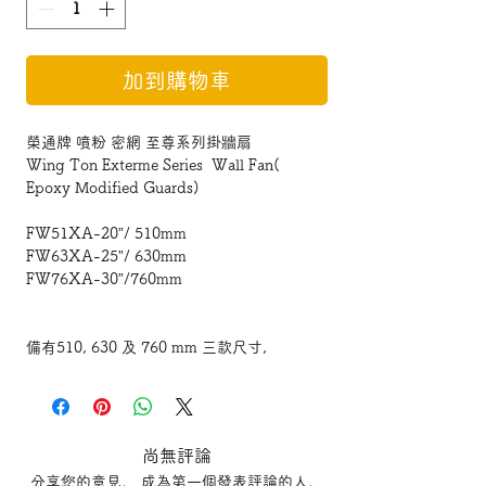
加到購物車
榮通牌 噴粉 密網 至尊系列掛牆扇
Wing Ton Exterme Series Wall Fan(
Epoxy Modified Guards)
FW51XA-20”/ 510mm
FW63XA-25”/ 630mm
FW76XA-30”/760mm
備有510, 630 及 760 mm 三款尺寸,
單相電機，電容輔助起動，
配備三速開關制。
E級絕缘，内置恒温器保護装置。
220-240 V.1 Ph,50 Hz。
尚無評論
鋁合金扇葉
分享您的意見。 成為第一個發表評論的人。
金屬風扇網外表經静電噴塗處理，美觀耐