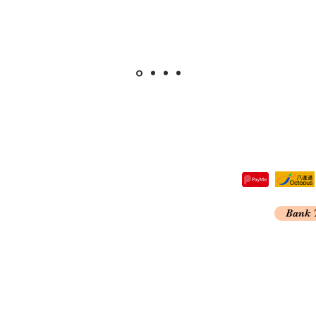
re,
Bank 
Kong
A