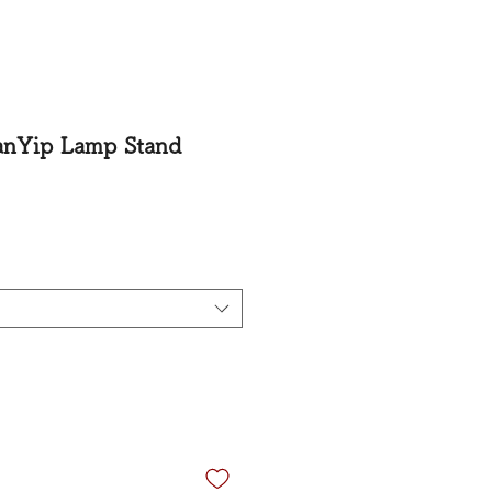
ip Lamp Stand
格