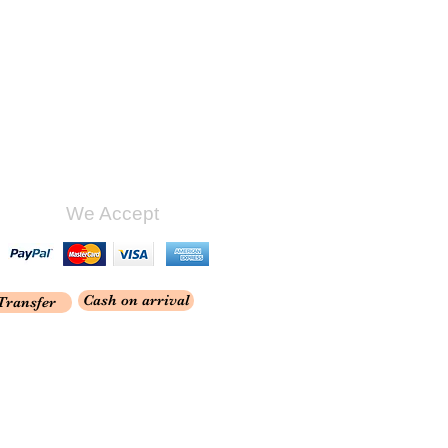
We Accept
Cash on arrival
Transfer