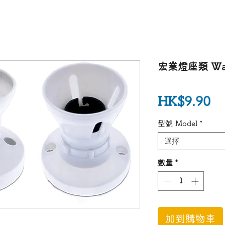
宏業燈座類 WanY
價
HK$9.90
型號 Model
*
選擇
數量
*
加到購物車