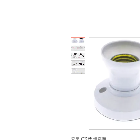
宏業 CK牌 燈座類