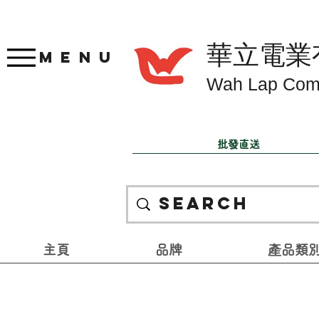
華立電業
Menu
Wah Lap Com
批發直送
主頁
品牌
產品類