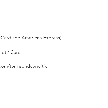
erCard and American Express)
et / Card
.com/termsandcondition