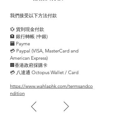
20A B.S雙線入總有燈曲架型
20A 250V 2-Pole Flush Switch with Neon
我們接受以下方法付款
3039
💱 貨到現金付款
20A 三線入牆曲架型
🏦 銀行轉帳 (​中銀)
20A 3-Pole Flush Switch
🏧 Payme
💳 Paypal (VISA​, MasterCard and
3039B
American Express)
30A 三線入牆曲架掣
30A 3-Pole Flush Switch
🏢香港政府採購卡
💳 八達通 Octopus Wallet / Card
95388
30A B.S.雙線入牆曲架掣
https://www.wahlaphk.com/termsandco
30A DP Switch
ndition
95388N
30A B.S.雙線入牆有燈曲架
30A DP Switch with Neon
95188
45A B.S.雙線入牆曲架掣