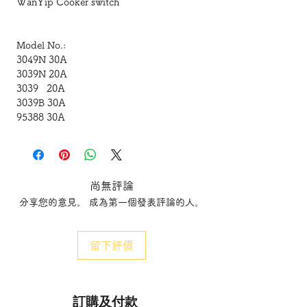
WanYip Cooker switch
Model No.:
3049N 30A
3039N 20A
3039 20A
3039B 30A
95388 30A
95388N 30A
95188 45A
95188N 45A
尚無評論
宏業入牆曲架
分享您的意見。 成為第一個發表評論的人。
WanYip Cooker switch
留下評價
3049N
30A B.S雙線入牆有燈曲架制
30A 250V 2-Pole Flush Switch with Neon
訂購及付款
3039N