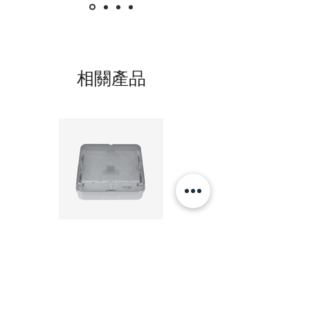
相關產品
20W LED 方形 吸頂燈 4000K 20W Square led
20W 方形 LED 4000K 吸
ceiling light
Square LED Ceiling Li
價格
HK$240.00