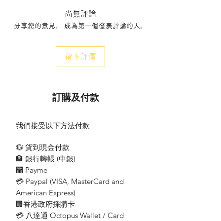
LABEL 2
尚無評論
中文字高 ：20mm
分享您的意見。 成為第一個發表評論的人。
英文字高：21mm
中英文字間距：4 mm
材質：合成纸PP材料
留下評價
LABEL 2
Chinese character height: 20mm
English word height: 21mm
訂購及付款
Chinese and English word spacing: 4 mm
Material: synthetic paper PP material
我們接受以下方法付款
💱 貨到現金付款
🏦 銀行轉帳 (​中銀)
🏧 Payme
💳 Paypal (VISA​, MasterCard and
American Express)
🏢香港政府採購卡
💳 八達通 Octopus Wallet / Card