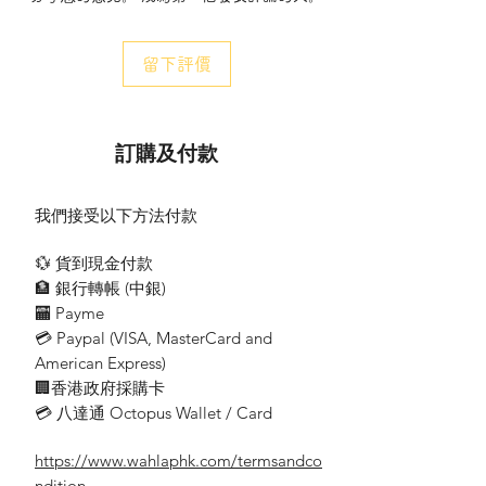
High/White Low/Red Flashing
留下評價
可充電 露營 燈串 - RS916 (彩珠燈)
(Beaded Light Strip Version)
Rechargeable Camping Light - RS916
訂購及付款
Colorful String Light
Switch : Solid-on/Flashing/Breathe-
我們接受以下方法付款
flashing
Switch：Camping Light Switch:White
💱 貨到現金付款
High/White Low/Red Flashing
🏦 銀行轉帳 (​中銀)
🏧 Payme
材質：PC+ABS+橡膠漆
💳 Paypal (VISA​, MasterCard and
光度：400 流明
American Express)
燈帶長度：10M
燈珠數量：100顆
🏢香港政府採購卡
電源：3.7V, 1800mAh, 18650
💳 八達通 Octopus Wallet / Card
充電方式：Type-C 5V/1A
充電時間：3-4H
https://www.wahlaphk.com/termsandco
整機防水等級：IPX4
ndition