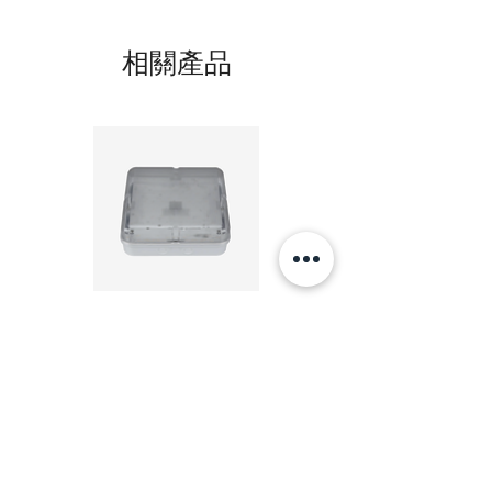
相關產品
20W LED 方形 吸頂燈 4000K 20W Square led
20W 方形 LED 4000K 吸
ceiling light
Square LED Ceiling Li
價格
HK$240.00
新增至購物車