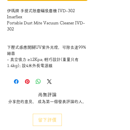
伊瑪牌 手提式除塵蟎吸塵機 IVD-302
Imarflex
Portable Dust Mite Vacuum Cleaner IVD-
302
下壓式感應開關UV紫外光燈，可除去達99%
細菌
- 真空吸力 ≥12Kpa; 輕巧設計(重量只有
1.4kg); 設4米外⾧電源線
- 底部設置加熱出風口，熱風殺滅塵蟎; 底部
設ABS滑輪
- 易裝拆HEPA過濾器及金屬濾網設計; 可連
續工作約60分鐘
尚無評論
- 高頻率雙震動拍頭，每分鐘拍打8000次; 過
分享您的意見。 成為第一個發表評論的人。
熱自動停機保護
- 最大功率:~300W(UV燈:~4W); 產品尺
寸:W332xH140xD261mm
留下評價