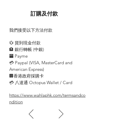
- Push-down sensor switch UV ultraviolet
light, can remove up to 99% of bacteria
訂購及付款
- Vacuum suction ≥12Kpa; Lightweight
design (~1.4kg); 4 meters power cord
- With bottom heating air outlet to kill
我們接受以下方法付款
dust mites; With ABS pulleys
- Easy to install and disassemble HEPA
💱 貨到現金付款
filter and metal filter design; can work
🏦 銀行轉帳 (​中銀)
continuously for about 60 minutes
🏧 Payme
- High-frequency double-vibration racket
💳 Paypal (VISA​, MasterCard and
head, overheating protection
American Express)
- Max power: ~300W (UV lamp: ~4W);
Size: W332xH140xD261mm
🏢香港政府採購卡
💳 八達通 Octopus Wallet / Card
https://www.wahlaphk.com/termsandco
ndition