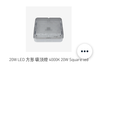
20W LED 方形 吸頂燈 4000K 20W Square led
20W 方形 LED 4000K 吸
ceiling light
Square LED Ceiling Li
價格
HK$240.00
新增至購物車