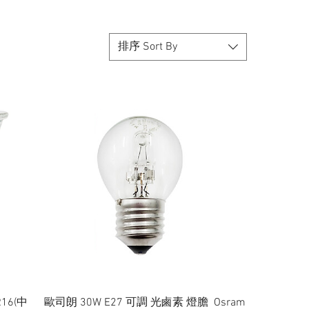
排序 Sort By
快速瀏覽
6(中
歐司朗 30W E27 可調 光鹵素 燈膽 Osram