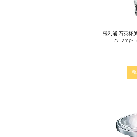
CDM-Rm-Mini Elite 35w 930
MR16 GX10 40D
CDM-Rm-Mini Elite 35w 942
MR16 GX10 10D
CDM-Rm-Mini Elite 35w 942
飛利浦 石英杯膽Phil
MR16 GX10 25D
12v Lamp- Br
CDM-T 150w 830 G12
CDm-T 150w 942 G12
CDM-T 20w 830 G12
CDM-T 35w 830 G12
新
CDM-T 35w 930 G12 Elite
CDM-T 35w 942 G12
CDM-T 35w 942 G12 Elite
CDM-T 70w 830 G12
CDM-T 70w 930 G12 Elite
CDM-T 70w 942 G12
CDM-T 70w 942 G12 Elite
CDM-TC 20w 830 G8.5
CDM-TC 35w 830 G8.5