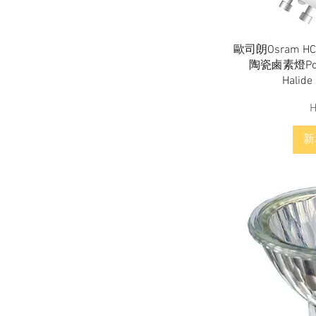
E27
CDM-R 35w 830 PAR30L 30D
E27
歐司朗Osram HCI
CDM-R 70w 830 PAR30L 10D
陶瓷鹵素燈Power
E27
Halide
CDM-R 70w 830 PAR30L 40D
E27
H
CDM-R 70w 942 PAR30L 10D
E27
新
CDM-R 70w 942 PAR30L 40D
CDM-Rm-Mini Elite 20w 830
MR16 10D GX10
CDM-Rm-Mini Elite 20w 830
MR16 GX10 25D
CDM-Rm-Mini Elite 20w 830
MR16 GX10 40D
CDM-Rm-Mini Elite 35w 930
MR16 GX10 10D
CDM-Rm-Mini Elite 35w 930
MR16 GX10 25D