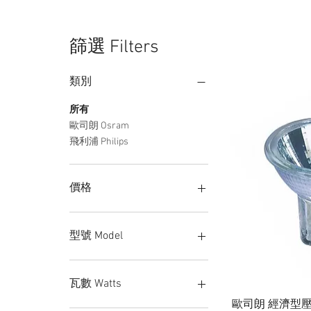
篩選 Filters
類別
所有
歐司朗 Osram
飛利浦 Philips
價格
HK$5
HK$3,010
型號 Model
14618 Brilliant 12v 50w 10D
MR16 3000K
瓦數 Watts
14620/55036 Brilliant 12v
歐司朗 經濟型壓