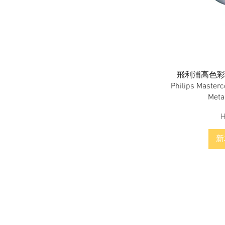
CDM-TC 35w 842 G8.5
CDM-TC 35w 930 G8.5 Elite
CDM-TC 35w 942 G8.5 Elite
CDM-TC 70w 830 G8.5
CDM-TC 70w 842 G8.5
CDM-TC 70w 930 G8.5 Elite
CDM-TC 70w 942 G8.5 Elite
飛利浦高色彩金
CDM-TD 150w 830 RX7S
Philips Master
CDM-TD 150w 942 RX7S
Meta
CDM-TD 70w 830 RX7S
H
CDM-TD 70w 942 RX7S
CDM-Tm 20w 830 GU6.5
新
CDM-Tm 20w 830 PGJ5
CDM-Tm 35w 930 PGJ5
CDM-Tm 35w 930’GU6.5
CDM-TP 70w 830 PG12-2
3000K
CDMR111 35w 930 10D GX8.5
CDMR111 70w 930 Elite 10D
GX8.5