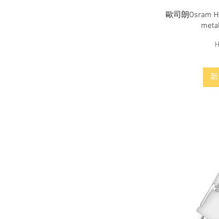
64429 PRO 25W
41850 WFL 100W
歐司朗Osram H
64432 PRO 35W
48832 PRO FL 35W
meta
64432 S 35W
48832 PRO SP 35W
64440 PRO 50W
48835 PRO FL 50W
H
64440 S 50W
48835 PRO SP 50W
64447 PRO 60W
48835 PRO WFL 50W
64450 S 75W
48837 PRO FL 60W
新
64458 S 90W
48837 PRO SP 60W
64541 B 20W PRO Clear
48837 PRO WFL 60W
64541 P 20W PRO Clear
50W
64542 B 30W PRO Clear
64837 FL 50W
64542 P 30W PRO Clear
64838 FL 75W
64543 B 46W PRO Clear
64838 SP 75W
64543 P 46W PRO Clear
64839 FL 100W
CDM-R 35w 830 PAR20L 10D
75W
E27
MR11 20w
CDM-R 35w 830 PAR20L 30D
MR16 20w
E27
MR16 35w
CDM-R 35w 830 PAR30L 10D
MR16 50w