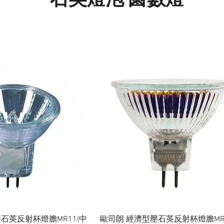
石英燈泡 鹵數燈
快速瀏覽
快速瀏覽
石英反射杯燈膽MR11(中
歐司朗 經濟型壓石英反射杯燈膽MR1