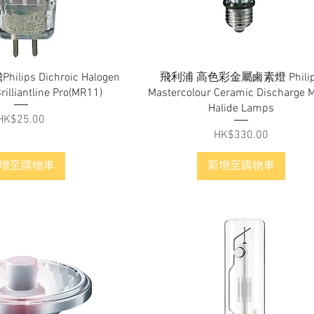
快速瀏覽
快速瀏覽
ips Dichroic Halogen
飛利浦 高色彩金屬鹵素燈 Philip
illiantline Pro(MR11)
Mastercolour Ceramic Discharge M
Halide Lamps
價格
HK$25.00
價格
HK$330.00
增至購物車
新增至購物車