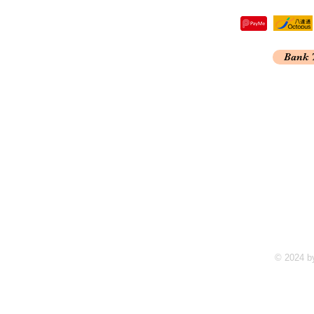
re,
Bank 
Kong
A
© 2024 b