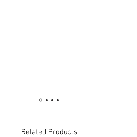
具有遠距離智慧遙控功能：
三檔調速、霧化功能、搖頭功能，
定時功能使用方便。
Related Products