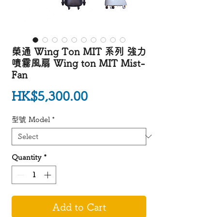
榮通 Wing Ton MIT 系列 強力
噴霧風扇 Wing ton MIT Mist-
Fan
Price
HK$5,300.00
型號 Model
*
Quantity
*
Add to Cart