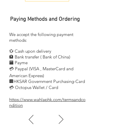
Paying Methods and Ordering
風扇霧化系統採用離心式霧化優化設計，
無需噴嘴及水過濾, 結構合理，維護簡單。
風扇表面採用戶外聚酯噴塗，防銹性能好，
We accept the following payment
經久耐用。風扇具有防雨水電氣設計，
methods:
使用安全，配置手推車，移動輕捷。
💱 Cash upon delivery
送風、霧化和搖頭分別由不同的電機帶動運
🏦 Bank transfer (
Bank of China)
行,
​
🏧 Payme
電機採用優質滾動軸承結構,
💳 Paypal (VISA
, MasterCard and
​
性能穩定，溫升低、壽命長、噪音低、
超載能力強。
American Express)
🏢HKSAR Government Purchasing-Card
風扇霧化效果好，可隨意調節霧化大小,
💳 Octopus Wallet / Card
水泵採取全絕緣封閉保護結構，
使用安全可靠。
https://www.wahlaphk.com/termsandco
風扇配備搖頭裝置及仰俯角度調節，
ndition
使用方便，適用於工廠、住宅區、
商場、運動場的冷卻、除塵、除異味之用。
還可用在牲畜養殖場、溫室花房、
蘑菇養殖場等特殊場所。