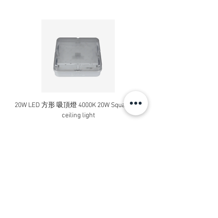
20W LED 方形 吸頂燈 4000K 20W Square led
20W 方形 LED 4000K 吸
ceiling light
Square LED Ceiling Li
Price
HK$240.00
Add to Cart