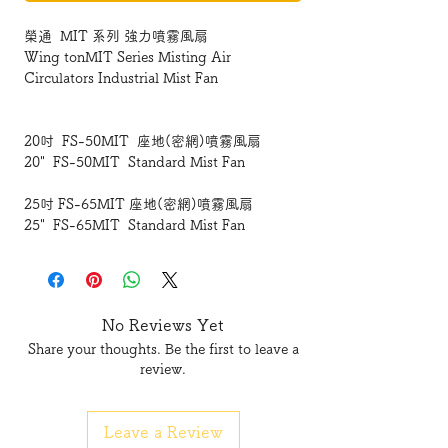
榮通 MIT 系列 強力噴霧風扇
Wing tonMIT Series Misting Air
Circulators Industrial Mist Fan
20吋 FS-50MIT 座地(密網)噴霧風扇
20" FS-50MIT Standard Mist Fan
25吋 FS-65MIT 座地(密網)噴霧風扇
25" FS-65MIT Standard Mist Fan
25吋 FB-65MIT 掛墻(密網)噴霧風扇
25" FB-65MIT Wall Mist Fan
No Reviews Yet
Share your thoughts. Be the first to leave a
review.
Leave a Review