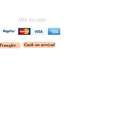
We Accept
Cash on arrival
Transfer