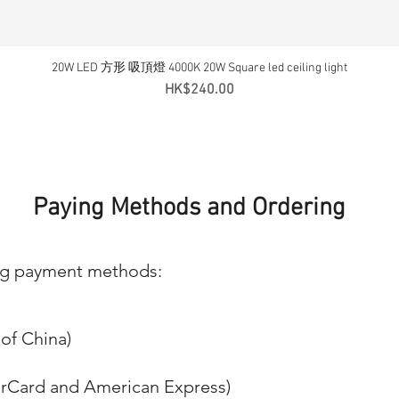
20W LED 方形 吸頂燈 4000K 20W Square led ceiling light
Quick View
Price
HK$240.00
Paying Methods and Ordering
ng payment methods:
of China)
erCard and American Express)