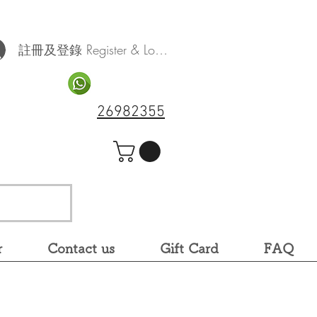
註冊及登錄 Register & Log In
26982355
r
Contact us
Gift Card
FAQ