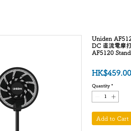
Uniden AF5
DC 直流電摩打
AF5120 Stand
HK$459.0
Quantity
*
Add to Cart