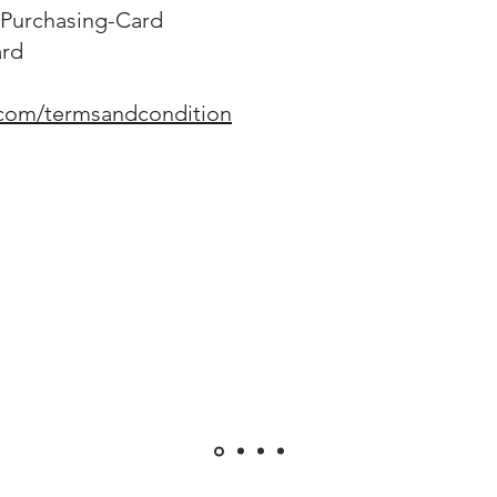
Purchasing-Card
ard
.com/termsandcondition
/
ours) /
mum) /
風扇 18 扇葉