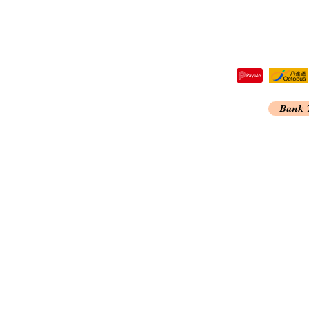
 12吋
 ✓ 省電
tre,
Bank 
 → 三種不同自然風速
 Kong
低於 [ 自然模式 ]
能
A
(H) MM 毫米
0 (H) MM 毫米
 毫米