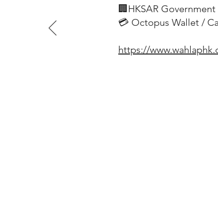
🏢HKSAR Government 
375x680x210
💳 Octopus Wallet / C
Additional Information
12 Wind Speeds Selection /
https://www.wahlaphk
3 Different Natural Wind Speeds 
Sleep Mode /
Timer (Turn Off between 1 to 7 H
Extremely Silent (57.49 dB Maxi
DC Motor - Power Saving /
3D Oscillation
型號 AF5120
3D 循環搖擺【室內座地12吋】搖控
Uniden
日本品牌
型號 AF5120
DC超靜-勁風速 3D 循環搖擺-節能