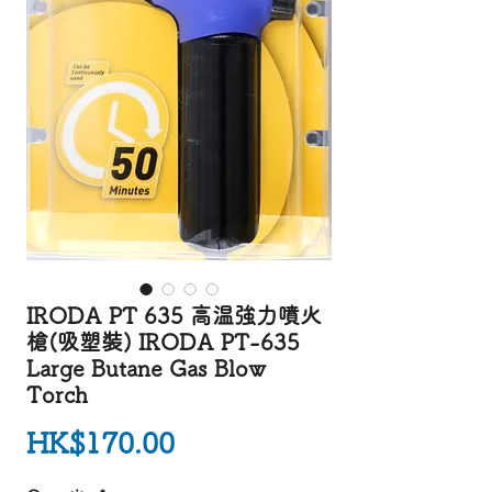
IRODA PT 635 高温強力噴火
槍(吸塑裝) IRODA PT-635
Large Butane Gas Blow
Torch
Price
HK$170.00