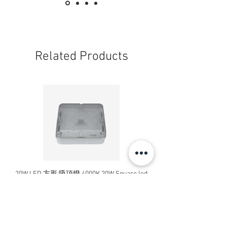
Related Products
20W LED 方形 吸頂燈 4000K 20W Square led
20W 方形 LED 4000K 吸
ceiling light
Square LED Ceiling Li
Price
HK$240.00