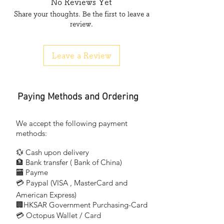
No Reviews Yet
操作時間：中間設置 50 分鐘
Share your thoughts. Be the first to leave a
表面直徑：直徑 50 毫米（2 英寸）
review.
Leave a Review
Length :153 mm (6 inches)
Height :190 mm (7.5 inches)
Grip Diameter: 50 mm (2 inches)
Base : 79.9 mm (3.1 inches)
Paying Methods and Ordering
Weight:Empty Tank 312g ±2g
Capacity:Fuel Tank 61ml (2.06 oz)
BTU:1732.5
We accept the following payment
Flame Temperature:≈ 2400 ℉ (1300 ℃)
methods:
Flame Length :
💱 Cash upon delivery
Mid Setting 4cm (1.6 inches)
🏦 Bank transfer (
Bank of China)
Operating Time: Mid Setting 50min
​
🏧 Payme
Surface Diameter:Dia. 50mm (2 inches)
💳 Paypal (VISA
, MasterCard and
​
American Express)
🏢HKSAR Government Purchasing-Card
💳 Octopus Wallet / Card