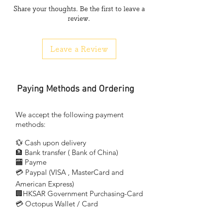
Share your thoughts. Be the first to leave a
壽命高達20,000 小時
review.
— 無鉛玻璃及固汞（汞含量低）技術，達到
RoHS 要求
Leave a Review
應用場合
對色彩逼真度，使用壽命和照度等要求較高
的場所，如高檔辦公樓，大型商場超市，重
要的公共區域（如地鐵等），學校，醫院，
Paying Methods and Ordering
工廠，家庭照明等
備註
We accept the following payment
如果對於顯色性要求極高的場所，如印刷
methods:
廠，博物館，印染車間，畫廊，攝影等，可
💱 Cash upon delivery
以選用歐司朗三基色超高顯色性產品系列
🏦 Bank transfer (
Bank of China)
LUMILUX®DE LUXE。
​
🏧 Payme
💳 Paypal (VISA
, MasterCard and
​
American Express)
🏢HKSAR Government Purchasing-Card
💳 Octopus Wallet / Card