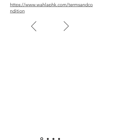
https://www.wahlaphk.com/termsandco
ndition