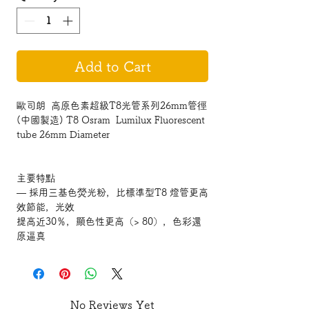
Add to Cart
歐司朗 高原色素超級T8光管系列26mm管徑
(中國製造) T8 Osram Lumilux Fluorescent
tube 26mm Diameter
主要特點
— 採用三基色熒光粉，比標準型T8 燈管更高
效節能，光效
提高近30％，顯色性更高（> 80），色彩還
原逼真
— 採用特殊的預塗層技術，燃點10,000 小時
後光通維持率
可率高達90％
— 平均壽命15,000 小時，若配合歐司朗電子
No Reviews Yet
鎮流器，平均