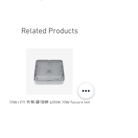
Related Products
20W LED 方形 吸頂燈 4000K 20W Square led
20W 方形 LED 4000K 吸
ceiling light
Square LED Ceiling Li
Price
HK$240.00
Add to Cart