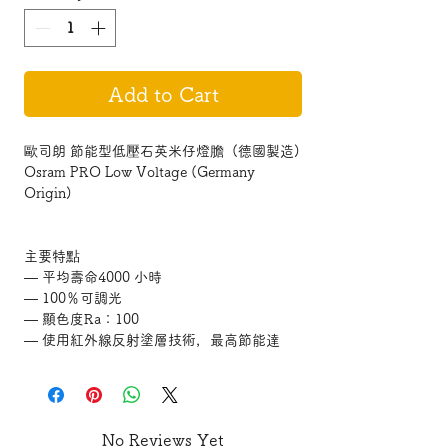
Add to Cart
歐司朗 節能型低壓石英米仔燈膽 (德國製造)
Osram PRO Low Voltage (Germany
Origin)
主要特點
— 平均壽命4000 小時
— 100％可調光
— 顯色度Ra：100
— 使用紅外線反射塗層技術，最高節能達
30％
— 體積小巧，重點照明的理想光源產品
— 紫外線過濾技術
— 所有產品均適用於敞開式燈具中
No Reviews Yet
（根據IEC60598 國際標準規定）