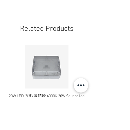
Related Products
20W LED 方形 吸頂燈 4000K 20W Square led
20W 方形 LED 4000K 吸
ceiling light
Square LED Ceiling Li
Price
HK$240.00
Add to Cart