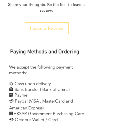
Share your thoughts. Be the first to leave a
— 無汞無電子線路，更環保
review.
應用場合
— 一般照明
Leave a Review
— 廚房照明
— 閱讀照明
— 店鋪照明
— 餐廳，酒店照明
Paying Methods and Ordering
— 辨公室，公眾地區照明
— 戶外照明，需要適合燈具
We accept the following payment
methods:
💱 Cash upon delivery
🏦 Bank transfer (
Bank of China)
​
🏧 Payme
💳 Paypal (VISA
, MasterCard and
​
American Express)
🏢HKSAR Government Purchasing-Card
💳 Octopus Wallet / Card