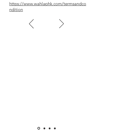
https://www.wahlaphk.com/termsandco
ndition