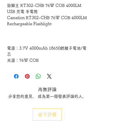
勁獅王 RT302-CHB 76W COB 4000LM
USB 充電 手電筒
Camelion RT302-CHB 76W COB 4000LM
Rechargeable Flashlight
電源：3.7V 4000mAh 18650鋰離子電池/電
芯
光源：76W COB
照明模式：高/中/低
流明輸出：4000 LM / 2000 LM / 400 LM
運行時間：高 - 3 小時/中 - 6 小時/低 - 21
小時
尚無評論
光束距離：~ 246 FT
分享您的意見。 成為第一個發表評論的人。
充電時間：5.5 小時
相關色溫 (CCT)：5500-7000K
USB-C 輸入：5V @ 1A
留下評價
USB-A 輸出：5V @ 1A
燈尺寸（長度 x 直徑）：9.13 英吋 x 1.42 英
寸