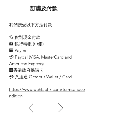
重量輕（不含電纜）：0.68 LBS
訂購及付款
Power Source: 3.7V 4000mAh 18650 Li-
Ion Battery
我們接受以下方法付款
Light Source: 76W COB
Lighting Modes: High / Medium / Low
💱 貨到現金付款
Lumen Output: 4000 LM / 2000 LM / 400
🏦 銀行轉帳 (​中銀)
LM
🏧 Payme
Run Time: High - 3 Hours / Medium - 6
💳 Paypal (VISA​, MasterCard and
Hours / Low - 21 Hours
American Express)
Beam Distance: ~ 246 FT
Charging Time: 5.5 Hours
🏢香港政府採購卡
Correlated Color Temperature (CCT):
💳 八達通 Octopus Wallet / Card
5500-7000K
USB-C Input: 5V 1A
https://www.wahlaphk.com/termsandco
USB-A Output: 5V @ 1A
ndition
Light Dimensions (Length x Diameter):
9.13" x 1.42"
Light Weight (Excluding Cable): 0.68 LBS
Packaging Dimensions: 4.63 x 11.5 x 1.56
(W x H x D)