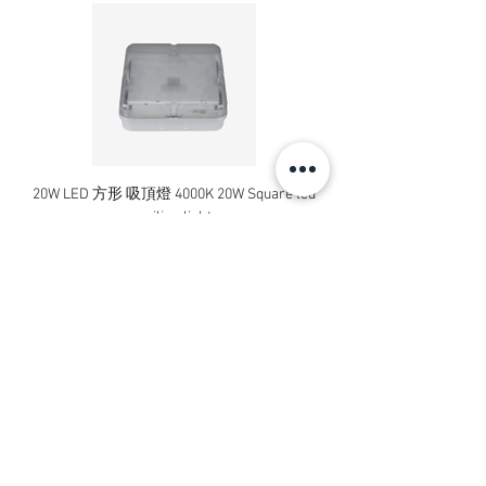
20W LED 方形 吸頂燈 4000K 20W Square led
20W 方形 LED 4000K 吸
ceiling light
Square LED Ceiling Li
價格
HK$240.00
新增至購物車